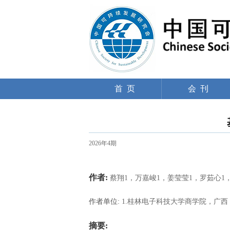
首 页
会 刊
2026年4期
作者:
蔡翔1，万嘉峻1，姜莹莹1，罗茹心1
作者单位:
1.桂林电子科技大学商学院，广西 桂林
摘要: