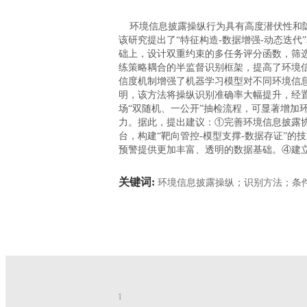
环境信息披露操纵行为具有高度潜伏性和隐
该研究提出了“特征构造-数据增强-动态迭代
础上，设计双重约束的多任务评分函数，筛
练策略耦合的半监督识别框架，提高了环境
信度机制增强了机器学习模型对不同环境信息
明，该方法将操纵识别准确率大幅提升，经
场“双随机、一公开”抽检流程，可显著增
力。据此，提出建议：①完善环境信息披露
台，构建“靶向管控-模型支撑-数据存证”
预警提供更加丰富、透明的数据基础。④建
关键词:
环境信息披露操纵；识别方法；条
1