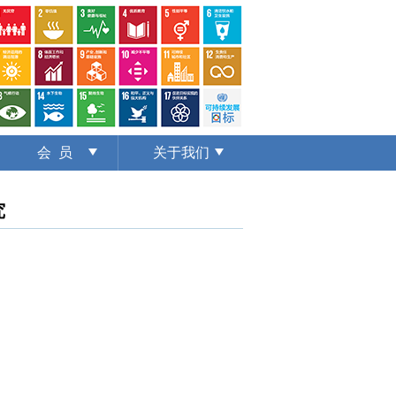
会 员
关于我们
究