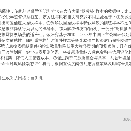
蔽性，传统的监督学习识别方法在含有大量“伪标签”样本的数据中，难
”3阶段半监督识别框架。该方法与既有相关研究的不同之处在于：①为减少
选出高置信度未操纵样本。②为解决因操纵样本稀缺导致的训练样本不足
信息披露操纵行为识别的准确率。③为解决传统“双随机、一公开”随机抽
披露操纵场景的适应性。该研究基于2010 —2023年中国上市公司环保
置信度敏感性、随机重抽样与时间外样本等多维稳健性检验后仍保持稳健
加环境信息披露操纵案件的检出数量和降低重大舞弊案例的预测阈值，具有
协同监管制度，健全披露规则体系，将披露质量纳入绿色金融与信用评价
的技术框架，降低人工筛查成本。③促进跨部门数据整合与共享，共创环境信
立企业环境风险动态评估机制，根据置信度阈值动态调整策略及时精准锁
件生成对抗网络；自训练
版权